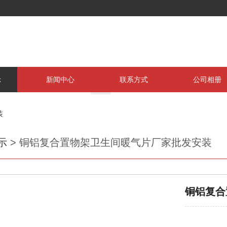
示
新闻中心
联系方式
公司相册
装
示
>
铜铝复合置物架卫生间暖气片厂家批发安装
铜铝复合