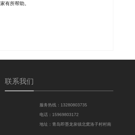
大家有所帮助。
联系我们
服务热线：13280803735
电话：15969803172
地址：青岛即墨龙泉镇北窝洛子村村南